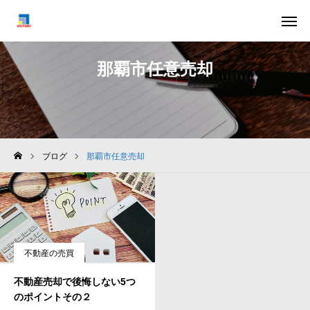
はじめての方へ
お問い合わせ
那覇市任意売却
スタッフ紹介
ブログ
不動産売却お役立ちコラム
ブログ
那覇市任意売却
相続不動産のご相談
任意売却のご相談
会社概要
不動産の売買
お客様の声
不動産売却で後悔しない5つ
のポイントその２
よくある質問